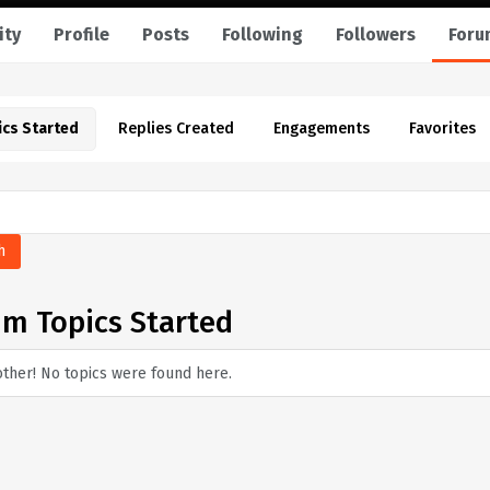
ity
Profile
Posts
Following
Followers
Foru
ics Started
Replies Created
Engagements
Favorites
m Topics Started
other! No topics were found here.