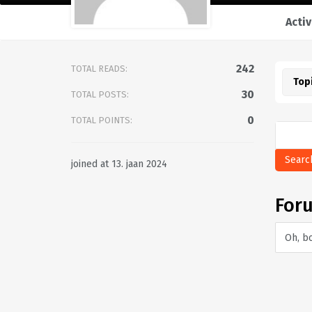
Activ
242
TOTAL READS:
Top
30
TOTAL POSTS:
0
TOTAL POINTS:
joined at 13. jaan 2024
Foru
Oh, b