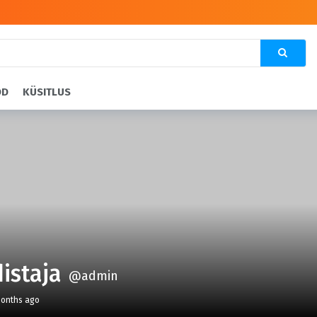
OD
KÜSITLUS
istaja
@admin
months ago