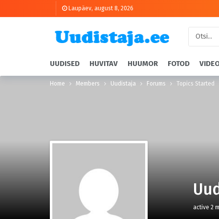
Laupäev, august 8, 2026
UUDISED
HUVITAV
HUUMOR
FOTOD
VIDE
Home
Members
Uudistaja
Forums
Topics Started
Uud
active 2 